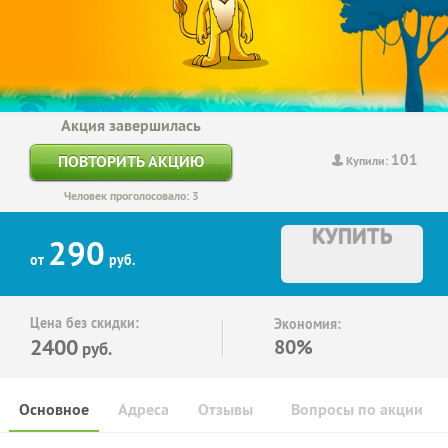
Акция завершилась
101
ПОВТОРИТЬ АКЦИЮ
Купили:
Человек проголосовало: 3
КУПИТЬ
290
от
руб.
Цена без скидки:
Экономия:
2400
80%
руб.
Основное
Адреса
Отзывы
Вопросы по акции