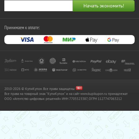
Принимаем к оплате:
2010-2026 © КупиКупон. Все права защищены.
Все права на товарный знак "КупиКупон" и на сайт www.kupikupon.ru принадлежат
OOO «Агентство цифровых решений» ИНН 7705523387, ОГРН 1127747063212