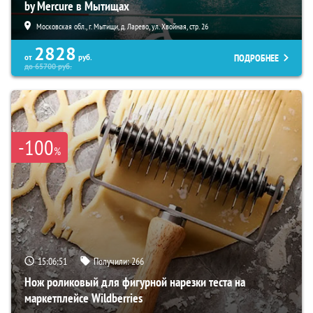
by Mercure в Мытищах
Московская обл., г. Мытищи, д. Ларево, ул. Хвойная, стр. 26
2828
ПОДРОБНЕЕ
от
руб.
до
65700
руб.
-100
%
15:06:50
Получили:
266
Нож роликовый для фигурной нарезки теста на
маркетплейсе Wildberries