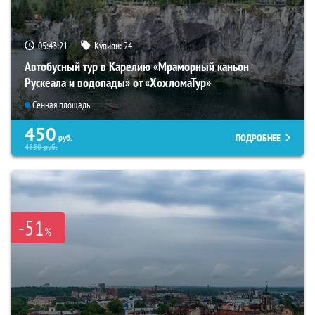
05:43:19
Купили:
24
Автобусный тур в Карелию «Мраморный каньон
Рускеала и водопады» от «ХохломаТур»
Сенная площадь
450
ПОДРОБНЕЕ
руб.
4550
руб.
-51
%