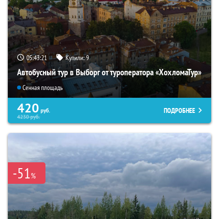
05:43:19
Купили:
9
Автобусный тур в Выборг от туроператора «ХохломаТур»
Сенная площадь
420
ПОДРОБНЕЕ
руб.
4230
руб.
-51
%