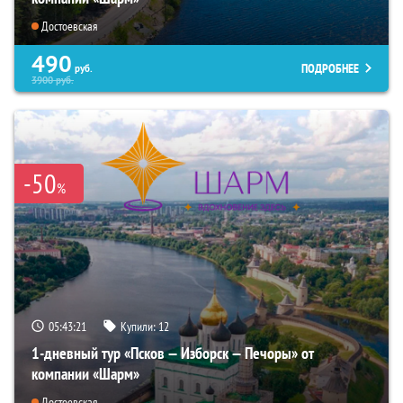
Достоевская
490
ПОДРОБНЕЕ
руб.
3900
руб.
-50
%
05:43:19
Купили:
12
1-дневный тур «Псков — Изборск — Печоры» от
компании «Шарм»
Достоевская