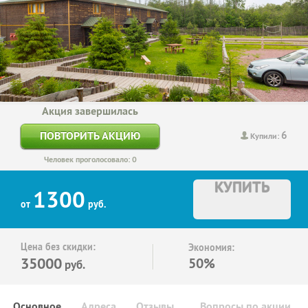
Акция завершилась
6
ПОВТОРИТЬ АКЦИЮ
Купили:
Человек проголосовало: 0
КУПИТЬ
1300
от
руб.
Цена без скидки:
Экономия:
35000
50%
руб.
Основное
Адреса
Отзывы
Вопросы по акции