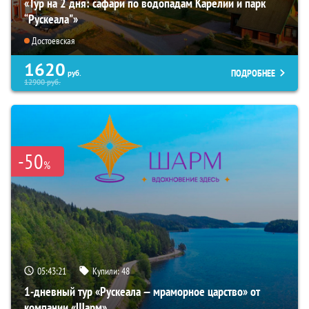
«Тур на 2 дня: сафари по водопадам Карелии и парк
“Рускеала"»
Достоевская
1620
ПОДРОБНЕЕ
руб.
12900
руб.
-50
%
05:43:19
Купили:
48
1-дневный тур «Рускеала — мраморное царство» от
компании «Шарм»