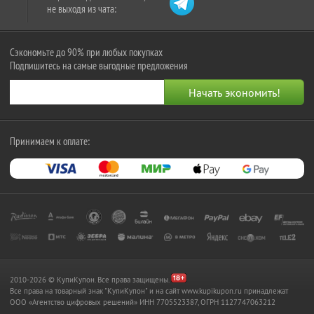
не выходя из чата:
Сэкономьте до 90% при любых покупках
Подпишитесь на самые выгодные предложения
Принимаем к оплате:
2010-2026 © КупиКупон. Все права защищены.
Все права на товарный знак "КупиКупон" и на сайт www.kupikupon.ru принадлежат
OOO «Агентство цифровых решений» ИНН 7705523387, ОГРН 1127747063212