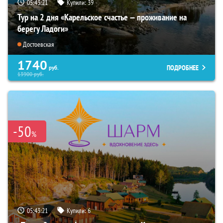
05:43:19
Купили:
39
Тур на 2 дня «Карельское счастье — проживание на
берегу Ладоги»
Достоевская
1740
ПОДРОБНЕЕ
руб.
13900
руб.
-50
%
05:43:19
Купили:
6