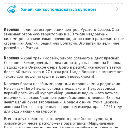
Узнай, как воспользоваться купоном
Карелия
– один из исторических центров Русского Севера. Она
занимает огромную территорию в 180 тысяч квадратных
километров и значительно превосходит по своим размерам такие
страны, как Англия, Греция или Болгария. Это пятая по величине
республика России.
Карелия
– край трех «морей», одного соленого и двух пресных.
Соленое – Белое, пресные – два самых крупных водоема Европы –
Ладожское и Онежское озера. Всего в республике насчитывается
более 60 тысяч озер и 27 тысяч рек. Нигде больше на планете нет
такого соотношения суши и водной поверхности!
Карелия богата целебными водными источниками и родниками.
Не зря сам Петр I велел основать недалеко от Петрозаводска
первый российский курорт «Марциальные воды» — это четыре
источника с высокой концентрацией активного железа. Их вода
лечит целый букет заболеваний. А рядом с ними стоит церковь
апостола Петра, построенная по проекту императора в 1721 году
для отдыхающих на курорте.
Всего в двух километрах от первого российского курорта, в
живописном месте, расположена база отдыха «Марциальные
Ключи» с загородными домами с комфортабельными уютными