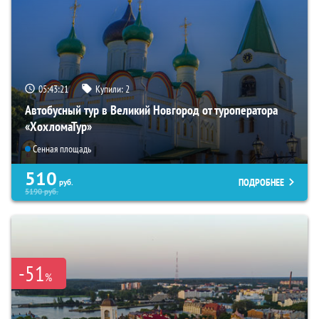
05:43:19
Купили:
2
Автобусный тур в Великий Новгород от туроператора
«ХохломаТур»
Сенная площадь
510
ПОДРОБНЕЕ
руб.
5190
руб.
-51
%