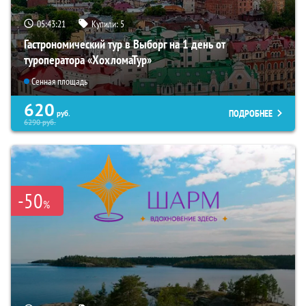
05:43:19
Купили:
5
Гастрономический тур в Выборг на 1 день от
туроператора «ХохломаТур»
Сенная площадь
620
ПОДРОБНЕЕ
руб.
6290
руб.
-50
%