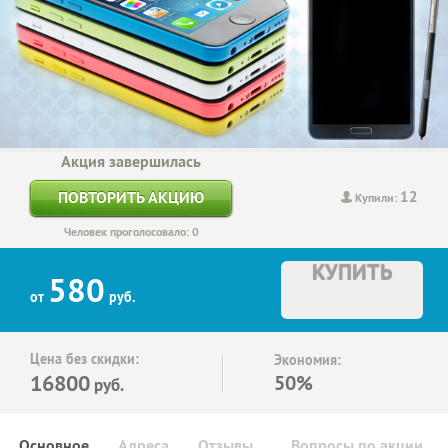
Акция завершилась
12
ПОВТОРИТЬ АКЦИЮ
Купили:
Человек проголосовало: 0
КУПИТЬ
580
от
руб.
Цена без скидки:
Экономия:
16800
50%
руб.
Основное
Адреса
Отзывы
Вопросы по акции