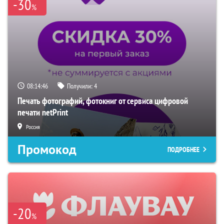
-30
%
08:14:45
Получили:
4
Печать фотографий, фотокниг от сервиса цифровой
печати netPrint
Россия
Промокод
ПОДРОБНЕЕ
-20
%