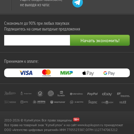
не выходя из чата:
Сэкономьте до 90% при любых покупках
Подпишитесь на самые выгодные предложения
Принимаем к оплате:
2010-2026 © КупиКупон. Все права защищены.
Все права на товарный знак "КупиКупон" и на сайт www.kupikupon.ru принадлежат
OOO «Агентство цифровых решений» ИНН 7705523387, ОГРН 1127747063212