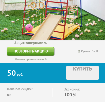
Акция завершилась
570
ПОВТОРИТЬ АКЦИЮ
Купили:
Человек проголосовало: 0
КУПИТЬ
50
руб.
Цена без скидки:
Экономия:
∞
100
%