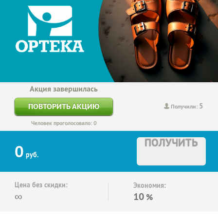
Акция завершилась
5
ПОВТОРИТЬ АКЦИЮ
Получили:
Человек проголосовало: 0
ПОЛУЧИТЬ
0
руб.
Цена без скидки:
Экономия:
∞
10
%