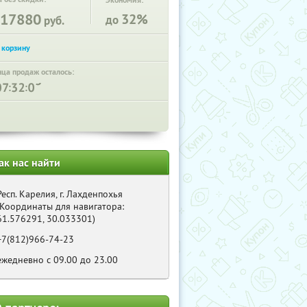
Экономия:
17880
32%
до
руб.
нца продаж осталось:
:
:
ак нас найти
Респ. Карелия, г. Лахденпохья
(Координаты для навигатора:
61.576291, 30.033301)
+7(812)966-74-23
ежедневно с 09.00 до 23.00