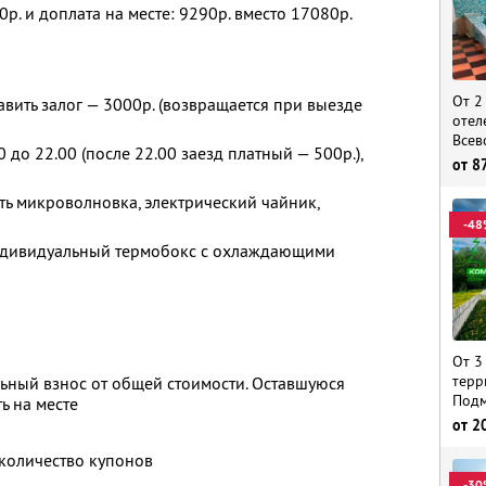
0р. и доплата на месте: 9290р. вместо 17080р.
От 2
вить залог — 3000р. (возвращается при выезде
отел
Всев
0 до 22.00 (после 22.00 заезд платный — 500р.),
от
8
ть микроволновка, электрический чайник,
-48
ндивидуальный термобокс с охлаждающими
От 3
терр
ьный взнос от общей стоимости. Оставшуюся
Подм
ь на месте
от
2
количество купонов
-30