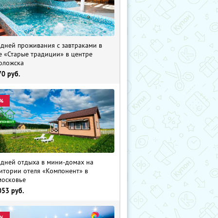
 дней проживания с завтраками в
е «Старые традиции» в центре
оложска
70
руб.
%
 дней отдыха в мини-домах на
итории отеля «Компонент» в
осковье
053
руб.
%