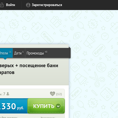
Войти
Зарегистрироваться
16
6
48
Отели
Дети
Промокоды
етверых + посещение бани
Саратов
7
(12)
и:
1330
руб.
 без скидки: