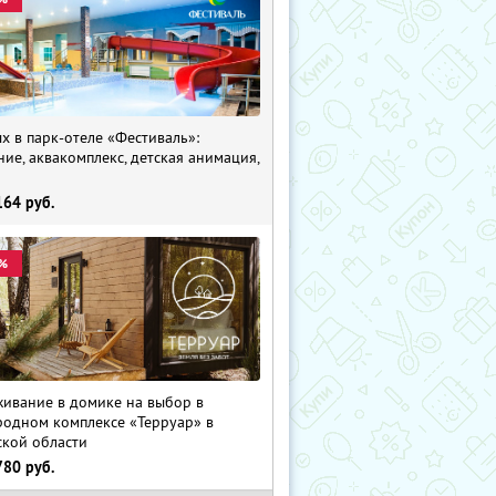
х в парк-отеле «Фестиваль»:
ние, аквакомплекс, детская анимация,
i
164
руб.
%
ивание в домике на выбор в
родном комплексе «Терруар» в
ской области
780
руб.