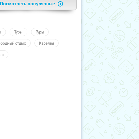
Посмотреть популярные
ы
Туры
Туры
ородный отдых
Карелия
ли