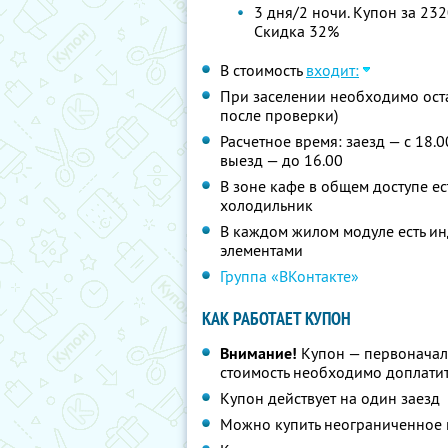
3 дня/2 ночи. Купон за 232
Скидка 32%
В стоимость
входит:
При заселении необходимо оста
после проверки)
Расчетное время: заезд — с 18.0
выезд — до 16.00
В зоне кафе в общем доступе ес
холодильник
В каждом жилом модуле есть и
элементами
Группа «ВКонтакте»
КАК РАБОТАЕТ КУПОН
Внимание!
Купон — первоначал
стоимость необходимо доплатит
Купон действует на один заезд
Можно купить неограниченное 