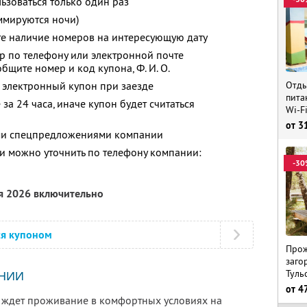
зоваться только один раз
ммируются ночи)
те наличие номеров на интересующую дату
р по телефону или электронной почте
ообщите номер и код купона, Ф. И. О.
Отды
 электронный купон при заезде
пита
за 24 часа, иначе купон будет считаться
Wi-F
от
3
ими спецпредложениями компании
 можно уточнить по телефону компании:
-30
ря 2026 включительно
ся купоном
Прож
заго
Туль
НИИ
от
4
 ждет проживание в комфортных условиях на