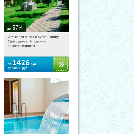
37
%
до
Отдых для двоих в Avrora Family
10:31:58
Купили:
10
Club рядом с Пяловским
Московская обл., Мытищинский р-н,
водохранилищем
д. Степаньково, ул. Рождественская, д.
25
1426
от
руб.
до
60600
руб.