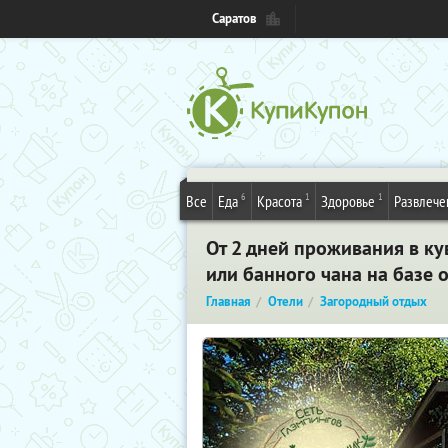
Саратов
6
1
1
Все
Еда
Красота
Здоровье
Развлече
От 2 дней проживания в ку
или банного чана на базе 
Главная
Отели
Загородный отдых