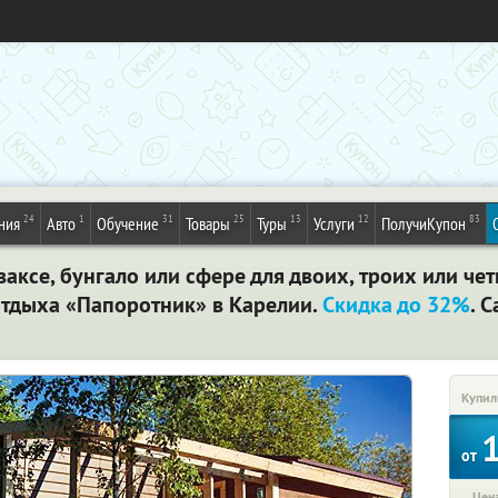
24
1
31
25
13
12
83
ния
Авто
Обучение
Товары
Туры
Услуги
ПолучиКупон
ваксе, бунгало или сфере для двоих, троих или ч
отдыха «Папоротник» в Карелии.
Скидка до 32%
. 
Купил
от
Цена