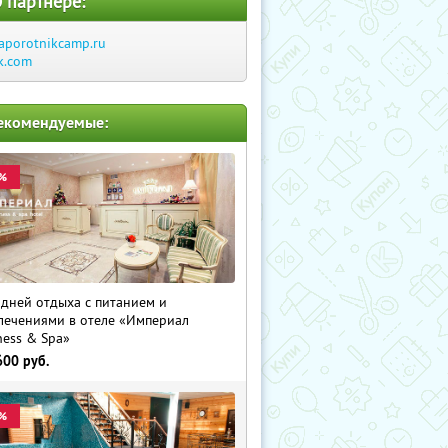
 партнере:
aporotnikcamp.ru
k.com
екомендуемые:
%
 дней отдыха с питанием и
лечениями в отеле «Империал
ness & Spa»
600
руб.
%