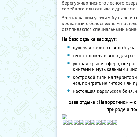
берегу живописного лесного озера
семейного или отдыха с друзьями.
Здесь к вашим услугам бунгало и 
кроватями с белоснежным постел
отапливаются специальными конв
На базе отдыха вас ждут:
душевая кабина с водой у ба
тент от дождя и зона для ра
уютная крытая сфера, где ра
книгами и музыкальными инс
костровой типи на территори
чая, поиграть на гитаре или 
настоящая карельская баня, и
База отдыха «Папоротник» — о
природе и по