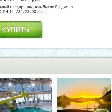
тдыха «Папоротник» в Карелии
альный предприниматель Лыков Владимир
 ОГРН 304784728900102
КУПИТЬ