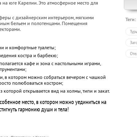
 на юге Карелии. Это атмосферное место для
сферы с дизайнерским интерьером, мягкими
Теги:
ьным бельем и полотенцами. Помещения
екторами.
Тур
Заг
ни и комфортные туалеты;
Оте
зведения костра и барбекю;
сполагается кафе и зона с настольными играми,
трументами;
и, в котором можно собраться вечером с чашкой
просто полюбоваться костром;
з которой открывается вид на холмы, типи и закат.
собенное место, в котором можно уединиться на
стигнуть гармонию души и тела!