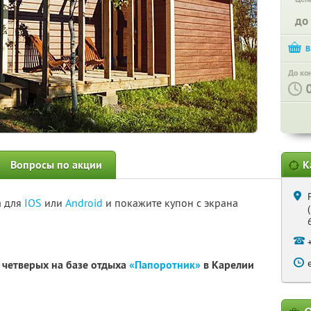
до
До ко
Вопросы по акции
К
а для
IOS
или
Android
и покажите купон с экрана
 четверых на базе отдыха
«Папоротник»
в Карелии