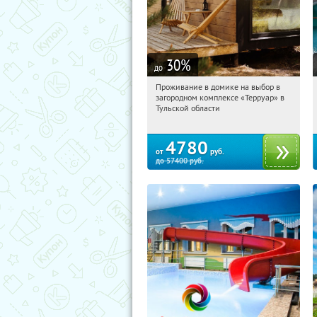
30
%
до
Проживание в домике на выбор в
10:31:58
Купили:
8
загородном комплексе «Терруар» в
Тульская обл., Ясногорский р-н, с.
Тульской области
Кузмищево
4780
от
руб.
до
57400
руб.