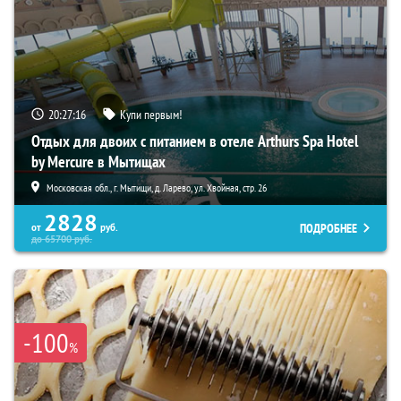
20:27:15
Купи первым!
Отдых для двоих с питанием в отеле Arthurs Spa Hotel
by Mercure в Мытищах
Московская обл., г. Мытищи, д. Ларево, ул. Хвойная, стр. 26
2828
ПОДРОБНЕЕ
от
руб.
до
65700
руб.
-100
%