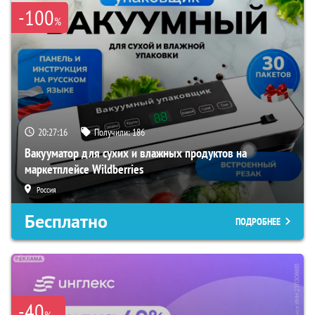
-100
%
20:27:15
Получили:
186
Вакууматор для сухих и влажных продуктов на
маркетплейсе Wildberries
Россия
Бесплатно
ПОДРОБНЕЕ
-40
%