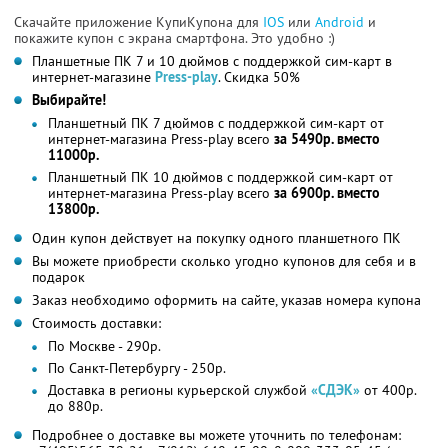
Скачайте приложение КупиКупона для
IOS
или
Android
и
покажите купон с экрана смартфона. Это удобно :)
Планшетные ПК 7 и 10 дюймов с поддержкой сим-карт в
интернет-магазине
Press-play
. Скидка 50%
Выбирайте!
Планшетный ПК 7 дюймов с поддержкой сим-карт от
интернет-магазина Press-play всего
за 5490р. вместо
11000р.
Планшетный ПК 10 дюймов с поддержкой сим-карт от
интернет-магазина Press-play всего
за 6900р. вместо
13800р.
Один купон действует на покупку одного планшетного ПК
Вы можете приобрести сколько угодно купонов для себя и в
подарок
Заказ необходимо оформить на сайте, указав номера купона
Стоимость доставки:
По Москве - 290р.
По Санкт-Петербургу - 250р.
Доставка в регионы курьерской службой
«СДЭК»
от 400р.
до 880р.
Подробнее о доставке вы можете уточнить по телефонам: