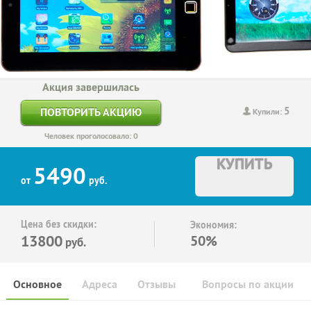
Акция завершилась
5
ПОВТОРИТЬ АКЦИЮ
Купили:
Человек проголосовало: 0
КУПИТЬ
5490
от
руб.
Цена без скидки:
Экономия:
13800
50%
руб.
Основное
Адреса
Отзывы
Вопросы по акции