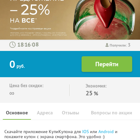
3
:
:
Получили:
0
руб.
Цена без скидки:
Экономия:
∞
25
%
Основное
Адреса
Отзывы
Вопросы по акции
Скачайте приложение КупиКупона для
IOS
или
Android
и
покажите купон с экрана смартфона. Это удобно :)