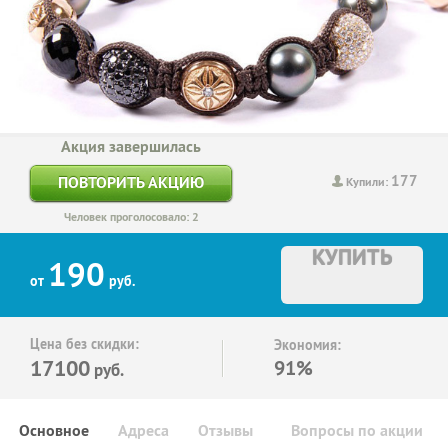
Акция завершилась
177
ПОВТОРИТЬ АКЦИЮ
Купили:
Человек проголосовало: 2
КУПИТЬ
190
от
руб.
Цена без скидки:
Экономия:
17100
91%
руб.
Основное
Адреса
Отзывы
Вопросы по акции