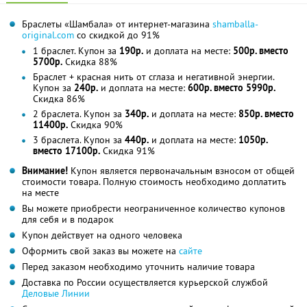
Браслеты «Шамбала» от интернет-магазина
shamballa-
original.com
со скидкой до 91%
1 браслет. Купон за
190р.
и доплата на месте:
500р. вместо
5700р.
Скидка 88%
Браслет + красная нить от сглаза и негативной энергии.
Купон за
240р.
и доплата на месте:
600р. вместо 5990р.
Скидка 86%
2 браслета. Купон за
340р.
и доплата на месте:
850р. вместо
11400р.
Скидка 90%
3 браслета. Купон за
440р.
и доплата на месте:
1050р.
вместо 17100р.
Скидка 91%
Внимание!
Купон является первоначальным взносом от общей
стоимости товара. Полную стоимость необходимо доплатить
на месте
Вы можете приобрести неограниченное количество купонов
для себя и в подарок
Купон действует на одного человека
Оформить свой заказ вы можете на
сайте
Перед заказом необходимо уточнить наличие товара
Доставка по России осуществляется курьерской службой
Деловые Линии