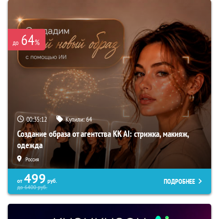
64
%
до
00:35:11
Купили:
64
Создание образа от агентства KK AI: стрижка, макияж,
одежда
Россия
499
ПОДРОБНЕЕ
от
руб.
до
6400
руб.