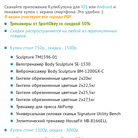
Скачайте приложение КупиКупона для
IOS
или
Android
и
покажите купон с экрана смартфона. Это удобно :)
В акции участвуют все города РФ!
Тренажеры от SportOkey cо скидкой 50%:
Скидки распространяются на любой из перечисленных
товаров.
Купон стоит 750р., скидка - 1500р.
Sculpture TM1596-01
Велотренажер Body Sculpture SE-1530
Вибромасcажер Body Sculpture BM-1200GX-C
Гантели обрезиненные цветные 2х20кг
Гантели обрезиненные цветные 2х22,5кг
Гантели обрезиненные цветные 2х25,5кг
Гантели обрезиненные цветные 2х27,5кг
Тренажер для пресса AbPump
Универсальная силовая скамья Signature Utility Bench
Эллиптический тренажер HouseFit HB-8166ELL
Купон стоит 1500р, скидка - 3000р.