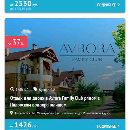
2530
ПОДРОБНЕЕ
от
руб.
до
173110
руб.
37
%
до
17:08:06
Купили:
10
Отдых для двоих в Avrora Family Club рядом с
Пяловским водохранилищем
Московская обл., Мытищинский р-н, д. Степаньково, ул. Рождественская, д. 25
1426
ПОДРОБНЕЕ
от
руб.
до
60600
руб.