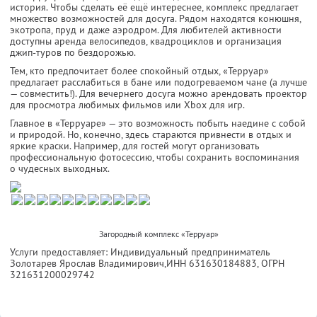
история. Чтобы сделать её ещё интереснее, комплекс предлагает
множество возможностей для досуга. Рядом находятся конюшня,
экотропа, пруд и даже аэродром. Для любителей активности
доступны аренда велосипедов, квадроциклов и организация
джип-туров по бездорожью.
Тем, кто предпочитает более спокойный отдых, «Терруар»
предлагает расслабиться в бане или подогреваемом чане (а лучше
— совместить!). Для вечернего досуга можно арендовать проектор
для просмотра любимых фильмов или Xbox для игр.
Главное в «Терруаре» — это возможность побыть наедине с собой
и природой. Но, конечно, здесь стараются привнести в отдых и
яркие краски. Например, для гостей могут организовать
профессиональную фотосессию, чтобы сохранить воспоминания
о чудесных выходных.
Загородный комплекс «Терруар»
Услуги предоставляет: Индивидуальный предприниматель
Золотарев Ярослав Владимирович,
ИНН 631630184883
, ОГРН
321631200029742