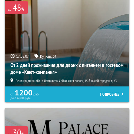
48
%
до
17:08:06
Купили:
34
От 2 дней проживания для двоих с питанием в гостевом
доме «Кают-компания»
Ленинградская обл., г. Ломоносов, Сойкинская дорога, 15-й жилой городок, д. 43
1200
ПОДРОБНЕЕ
от
руб.
до
14900
руб.
30