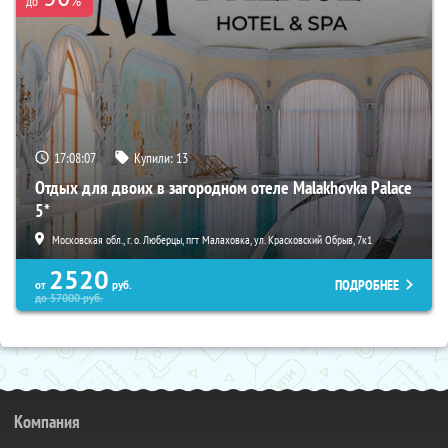
%
до
17:08:06
Купили:
13
Отдых для двоих в загородном отеле Malakhovka Palace
5*
Московская обл., г. о. Люберцы, пгт Малаховка, ул. Красковский Обрыв, 7к1
2520
ПОДРОБНЕЕ
от
руб.
до
57000
руб.
Компания