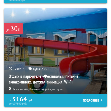
30
%
до
17:08:06
Купили:
23
Отдых в парк-отеле «Фестиваль»: питание,
аквакомплекс, детская анимация, Wi-Fi
Рязанская обл., Клепиковский район, пос. Чулис
3164
ПОДРОБНЕЕ
от
руб.
до
107880
руб.