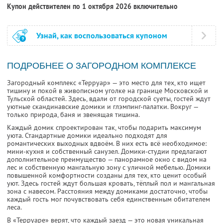
Купон действителен по 1 октября 2026 включительно
Узнай, как воспользоваться купоном
ПОДРОБНЕЕ О ЗАГОРОДНОМ КОМПЛЕКСЕ
Загородный комплекс «Терруар» — это место для тех, кто ищет
тишину и покой в живописном уголке на границе Московской и
Тульской областей. Здесь, вдали от городской суеты, гостей ждут
уютные скандинавские домики и глэмпинг-палатки. Вокруг —
только природа, баня и звенящая тишина.
Каждый домик спроектирован так, чтобы подарить максимум
уюта. Стандартные домики идеально подходят для
романтических выходных вдвоём. В них есть всё необходимое:
мини-кухня и собственный санузел. Домики-студии предлагают
дополнительное преимущество — панорамное окно с видом на
лес и собственную мангальную зону с уличной мебелью. Домики
повышенной комфортности созданы для тех, кто ценит особый
уют. Здесь гостей ждут большая кровать, тёплый пол и мангальная
зона с навесом. Расстояния между домиками достаточно, чтобы
каждый гость мог почувствовать себя единственным обитателем
леса.
В «Терруаре» верят, что каждый заезд — это новая уникальная