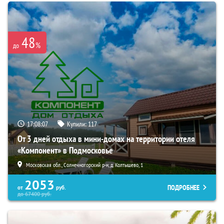
48
%
до
17:08:06
Купили:
117
От 3 дней отдыха в мини-домах на территории отеля
«Компонент» в Подмосковье
Московская обл., Солнечногорский р-н, д. Колтышево, 1
2053
ПОДРОБНЕЕ
от
руб.
до
67400
руб.