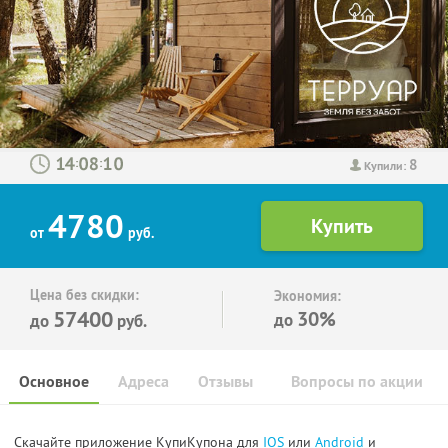
8
:
:
Купили:
4780
от
руб.
Цена без скидки:
Экономия:
57400
30%
до
до
руб.
Основное
Адреса
Отзывы
Вопросы по акции
Скачайте приложение КупиКупона для
IOS
или
Android
и