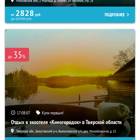
Московская обл., г. Мытищи, д. Ларево, ул. Хвойная, стр. 26
2828
ПОДРОБНЕЕ
от
руб.
до
65700
руб.
35
%
до
17:08:06
Купи первым!
Отдых в экоотеле «Киногородок» в Тверской области
Тверская обл., Бологовский р-н, Выползовское с/п, дер. Михайловское, д. 15