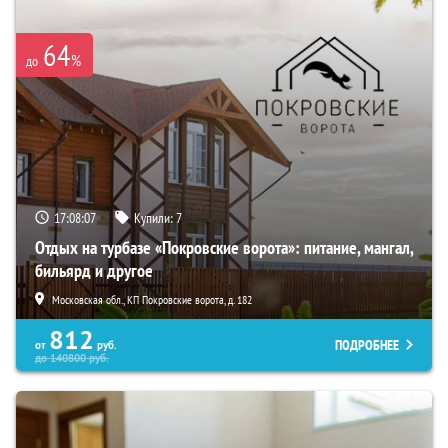
64
%
до
17:08:06
Купили:
7
Отдых на турбазе «Покровские ворота»: питание, мангал,
бильярд и другое
Московская обл., КП Покровские ворота, д. 182
812
ПОДРОБНЕЕ
от
руб.
до
140800
руб.