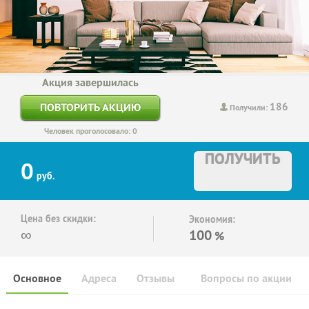
Акция завершилась
186
ПОВТОРИТЬ АКЦИЮ
Получили:
Человек проголосовало: 0
ПОЛУЧИТЬ
0
руб.
Цена без скидки:
Экономия:
∞
100
%
Основное
Адреса
Отзывы
Вопросы по акции