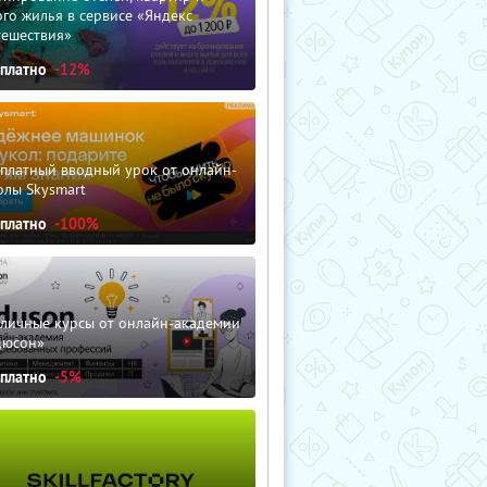
го жилья в сервисе «Яндекс
тешествия»
сплатно
-12%
сплатный вводный урок от онлайн-
олы Skysmart
сплатно
-100%
зличные курсы от онлайн-академии
дюсон»
сплатно
-5%