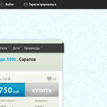
Войти
Зарегистрироваться
17
6
53
Отели
Дети
Промокоды
 до 58%
. Саратов
20
(0)
и:
750
КУПИТЬ
руб.
 без скидки:
Экономия: