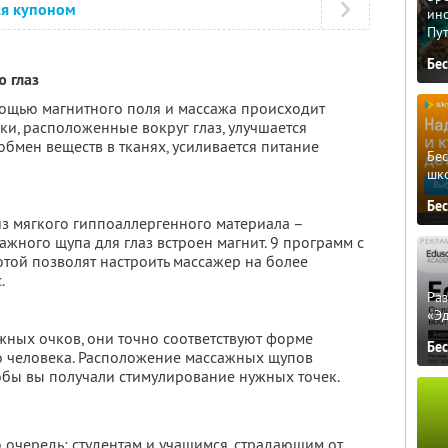
ся купоном
ино
Пу
Бе
ю глаз
ощью магнитного поля и массажа происходит
ки, расположенные вокруг глаз, улучшается
бмен веществ в тканях, усиливается питание
Бе
шк
Бе
з мягкого гиппоаллергенного материала –
ажного щупа для глаз встроен магнит. 9 программ с
отой позволят настроить массажер на более
.
Ра
«Э
жных очков, они точно соответствуют форме
Бе
о человека. Расположение массажных щупов
обы вы получали стимулирование нужных точек.
очередь: студентам и учащимся, страдающим от