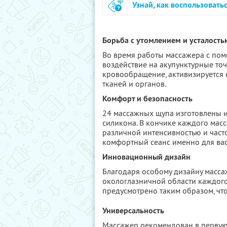
Узнай, как воспользовать
Борьба с утомлением и усталость
Во время работы массажера с пом
воздействие на акупунктурные точ
кровообращение, активизируется о
тканей и органов.
Комфорт и безопасность
24 массажных щупа изготовлены и
силикона. В кончике каждого масс
различной интенсивностью и част
комфортный сеанс именно для вас
Инновационный дизайн
Благодаря особому дизайну масса
окологлазничной области каждог
предусмотрено таким образом, чт
Универсальность
Массажер рекомендован в первую 