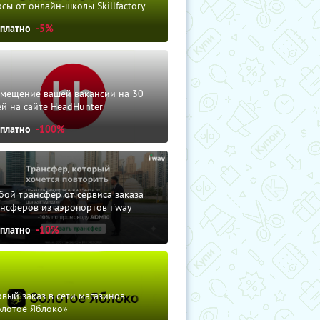
сы от онлайн-школы Skillfactory
сплатно
-5%
змещение вашей вакансии на 30
й на сайте HeadHunter
сплатно
-100%
ой трансфер от сервиса заказа
нсферов из аэропортов i'way
сплатно
-10%
вый заказ в сети магазинов
олотое Яблоко»