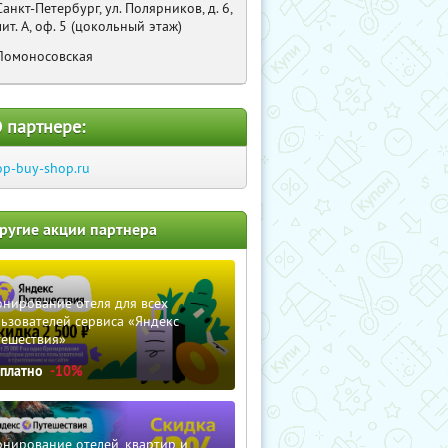
Санкт-Петербург, ул. Полярников, д. 6,
лит. А, оф. 5 (цокольный этаж)
Ломоносовская
 партнере:
op-buy-shop.ru
ругие акции партнера
нирование отеля для всех
ьзователей сервиса «Яндекс
тешествия»
сплатно
-10%
нирование отелей, квартир и