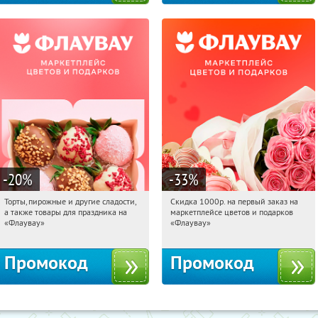
-20
%
-33
%
Торты, пирожные и другие сладости,
Скидка 1000р. на первый заказ на
12:19:08
Получили:
6
12:19:08
Получили:
18
а также товары для праздника на
маркетплейсе цветов и подарков
Россия
Россия
«Флаувау»
«Флаувау»
Промокод
Промокод