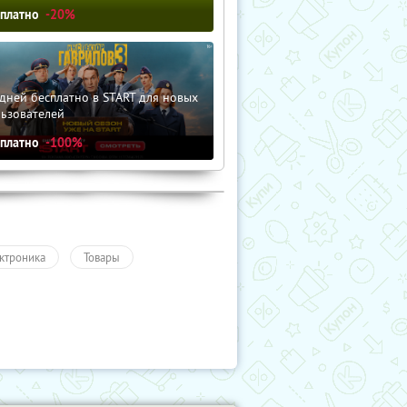
сплатно
-20%
дней бесплатно в START для новых
льзователей
сплатно
-100%
ктроника
Товары