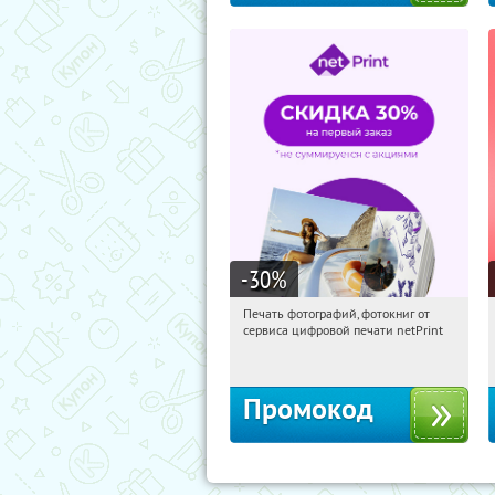
-30
%
Печать фотографий, фотокниг от
12:19:08
Получили:
4
сервиса цифровой печати netPrint
Россия
Промокод