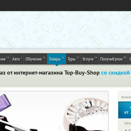
24
1
31
26
13
14
88
ния
Авто
Обучение
Товары
Туры
Услуги
ПолучиКупон
глаз от интернет-магазина Top-Buy-Shop
со скидкой
Купил
от
Цена