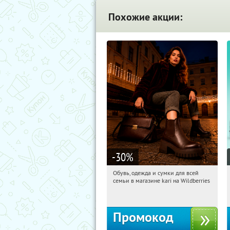
Похожие акции:
-30
%
Обувь, одежда и сумки для всей
12:19:08
Получили:
32
семьи в магазине kari на Wildberries
Россия
Промокод