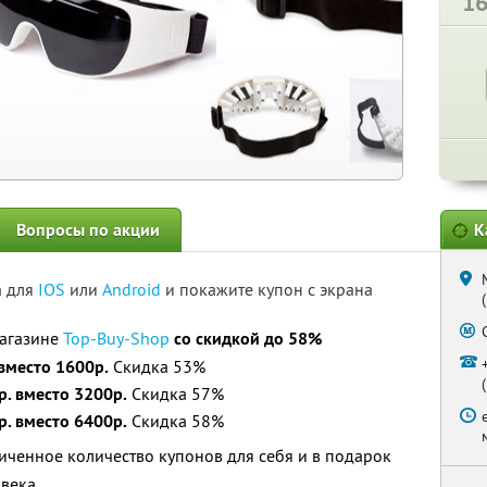
1
Вопросы по акции
К
а для
IOS
или
Android
и покажите купон с экрана
магазине
Top-Buy-Shop
со скидкой до 58%
 вместо 1600р.
Скидка 53%
р. вместо 3200р.
Скидка 57%
р. вместо 6400р.
Скидка 58%
ченное количество купонов для себя и в подарок
овека