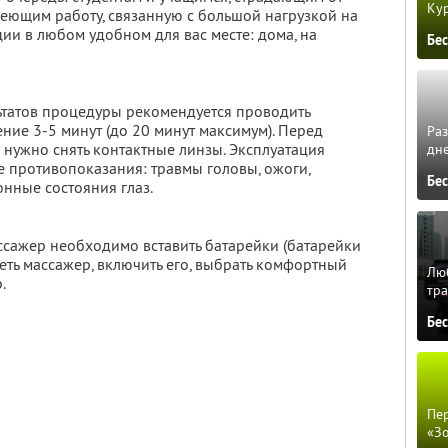
Кур
меющим работу, связанную с большой нагрузкой на
ции в любом удобном для вас месте: дома, на
Бе
ьтатов процедуры рекомендуется проводить
чение 3-5 минут (до 20 минут максимум). Перед
Ра
нужно снять контактные линзы. Эксплуатация
дне
 противопоказания: травмы головы, ожоги,
Бе
нные состояния глаз.
ссажер необходимо вставить батарейки (батарейки
деть массажер, включить его, выбрать комфортный
Люб
.
тра
Бе
Пер
«З