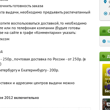
чнить готовность заказа
нкта выдачи, необходимо предъявить распечатанный
хотите воспользоваться доставкой, то необходимо
йте или по телефонам компании (будьте готовы
О
азе на сайте в графе «Комментарии» указать:
ексом
t
од
Д
 250р., почтовая доставка по России - от 250р. (в
)
етербургу и Екатеринбургу - 200р.
Бро
пол
оставки и адресами центров выдачи можно
Пу
Бе
бря 2012 включительно
Бро