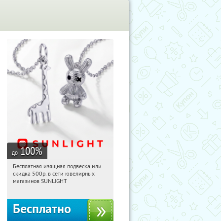
100
%
до
Бесплатная изящная подвеска или
12:19:08
Получили:
74
скидка 500р. в сети ювелирных
Россия
магазинов SUNLIGHT
Бесплатно