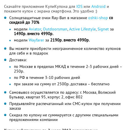
Скачайте приложение КупиКупона для
IOS
или
Android
и
покажите купон с экрана смартфона. Это удобно :)
Солнцезащитные очки Ray-Ban в магазине
oshki-shop
со
скидкой до 70%
модели
Aviator
,
Outdoorsman
,
Active Lifestyle
,
Signet
за
1490р. вместо 4990р.
модели
Wayfarer
за
2190р. вместо 4990р.
Вы можете приобрести неограниченное количество купонов
для себя и в подарок
Доставка:
по Москве в пределах МКАД в течение 2-3 рабочих дней –
250р.
по РФ в течение 3-10 рабочих дней
при заказе на сумму от 2500р. доставка – бесплатно
Самовывоз осуществляется по адресу: г. Москва, Волжский
Бульвар, квартал 95, корпус 2, офис 802
Предъявляйте распечатанный или СМС-купон при получении
заказа
Скидка по купону не суммируется с другими специальными
предложениями компании