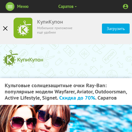
Меню
Саратов
КупиКупон
Мобильное приложение
Загрузить
ещё удобнее
Культовые солнцезащитные очки Ray-Ban:
популярные модели Wayfarer, Aviator, Outdoorsman,
Active Lifestyle, Signet.
Скидка до 70%
. Саратов