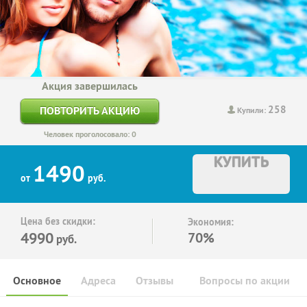
Акция завершилась
258
ПОВТОРИТЬ АКЦИЮ
Купили:
Человек проголосовало: 0
КУПИТЬ
1490
от
руб.
Цена без скидки:
Экономия:
4990
70%
руб.
Основное
Адреса
Отзывы
Вопросы по акции