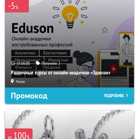
-5
%
03:05:59
Получили:
2
Различные курсы от онлайн-академии «Эдюсон»
Россия
Промокод
ПОДРОБНЕЕ
100
%
до