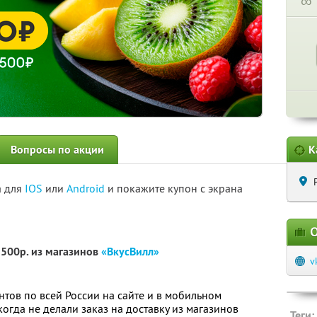
∞
Вопросы по акции
К
а для
IOS
или
Android
и покажите купон с экрана
О
2500р. из магазинов
«ВкусВилл»
v
нтов по всей России на сайте и в мобильном
огда не делали заказ на доставку из магазинов
Теги: