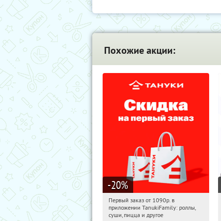
Похожие акции:
-20
%
Первый заказ от 1090р. в
14:35:47
Получили:
256
приложении TanukiFamily: роллы,
Россия
суши, пицца и другое