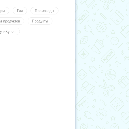
ары
Еда
Промокоды
аз продуктов
Продукты
учиКупон