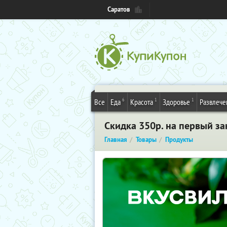
Саратов
6
1
1
Все
Еда
Красота
Здоровье
Развлече
Скидка 350р. на первый за
Главная
Товары
Продукты