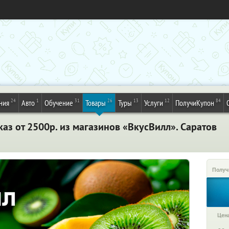
24
1
31
26
13
12
84
ния
Авто
Обучение
Товары
Туры
Услуги
ПолучиКупон
каз от 2500р. из магазинов «ВкусВилл». Саратов
Получ
Цена