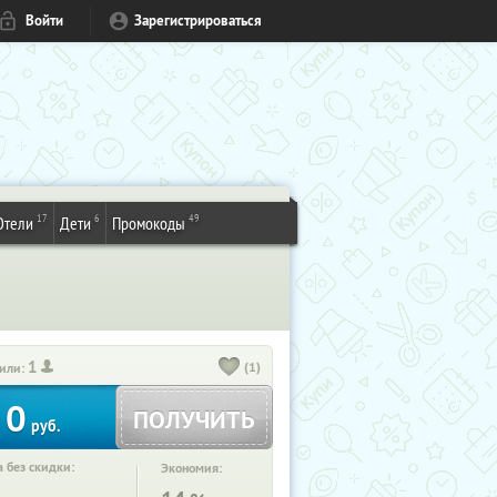
Войти
Зарегистрироваться
17
6
49
Отели
Дети
Промокоды
1
(1)
или:
0
ПОЛУЧИТЬ
руб.
 без скидки:
Экономия: