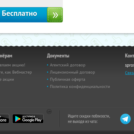
Бесплатно
тнёрам
Документы
Кон
елаем акцию!
Агентский договор
spro
е, как Вебмастер
Лицензионный договор
Связ
е акции
Публичная оферта
Политика конфиденциальности
Ищите скидки поблизости,
не выходя из чата: