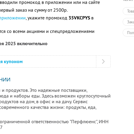
е вводили промокод в приложении или на сайте
ервый заказ на сумму от 2500р.
Тов
 приложении
, укажите промокод
35VKCPYS
в
Зак
тся со всеми акциями и спецпредложениями
Пол
бря 2025 включительно
ся купоном
НИИ
 и продуктов. Это надежные поставщики,
люда и наборы еды. Здесь возможен круглосуточный
родуктов на дом, в офис и на дачу. Сервис
овременного качества жизни: продукты, еда,
 ограниченной ответственностью "Перфлюенс",
ИНН
57