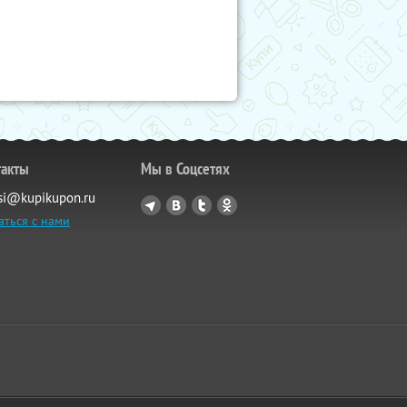
такты
Мы в Соцсетях
si@kupikupon.ru
аться с нами