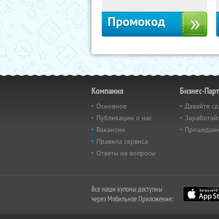
Промокод
Компания
Бизнес-Пар
Основное
Давайте сд
Публикации о нас
Заработайт
Вакансии
Прошедши
Правила сервиса
Ответы на вопросы
Все наши купоны доступны
через Мобильное Приложение: