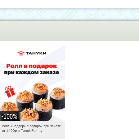
-100
%
Ролл «Чеддер» в подарок при заказе
14:35:47
Получили:
108
от 1490р. в TanukiFamily
Россия