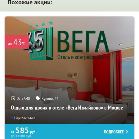
Похожие акции:
43
%
до
02:57:40
Купили:
44
Отдых для двоих в отеле «Вега Измайлово» в Москве
Партизанская
585
ПОДРОБНЕЕ
от
руб.
до
11100
руб.