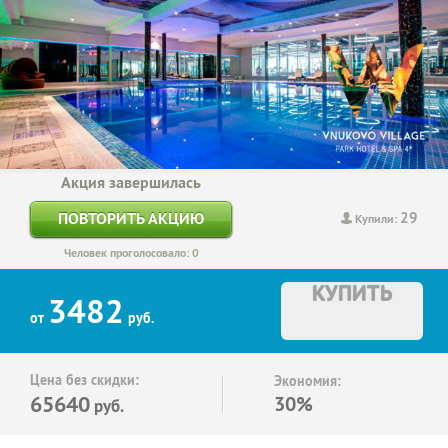
Акция завершилась
29
ПОВТОРИТЬ АКЦИЮ
Купили:
Человек проголосовало: 0
КУПИТЬ
3482
от
руб.
Цена без скидки:
Экономия:
65640
30%
руб.