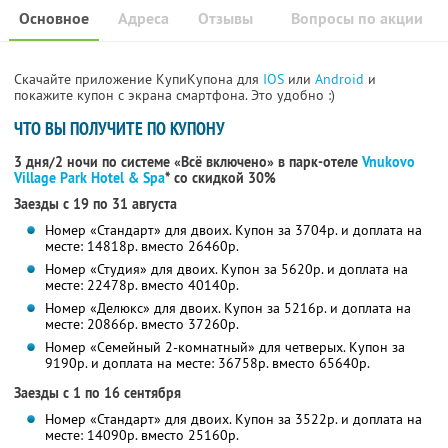
Основное
Адреса
Отзывы
Вопросы по акции
Скачайте приложение КупиКупона для
IOS
или
Android
и
покажите купон с экрана смартфона. Это удобно :)
ЧТО ВЫ ПОЛУЧИТЕ ПО КУПОНУ
3 дня/2 ночи по системе «Всё включено» в парк-отеле
Vnukovo
Village Park Hotel & Spa
* со скидкой 30%
Заезды с 19 по 31 августа
Номер «Стандарт» для двоих. Купон за 3704р. и доплата на
месте: 14818р. вместо 26460р.
Номер «Студия» для двоих. Купон за 5620р. и доплата на
месте: 22478р. вместо 40140р.
Номер «Делюкс» для двоих. Купон за 5216р. и доплата на
месте: 20866р. вместо 37260р.
Номер «Семейный 2-комнатный» для четверых. Купон за
9190р. и доплата на месте: 36758р. вместо 65640р.
Заезды с 1 по 16 сентября
Номер «Стандарт» для двоих. Купон за 3522р. и доплата на
месте: 14090р. вместо 25160р.