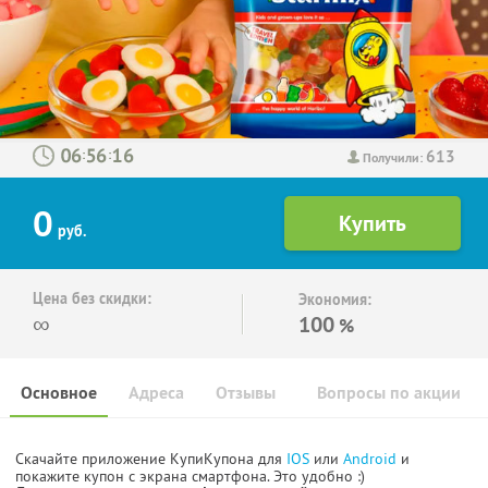
613
:
:
Получили:
0
руб.
Цена без скидки:
Экономия:
∞
100
%
Основное
Адреса
Отзывы
Вопросы по акции
Скачайте приложение КупиКупона для
IOS
или
Android
и
покажите купон с экрана смартфона. Это удобно :)