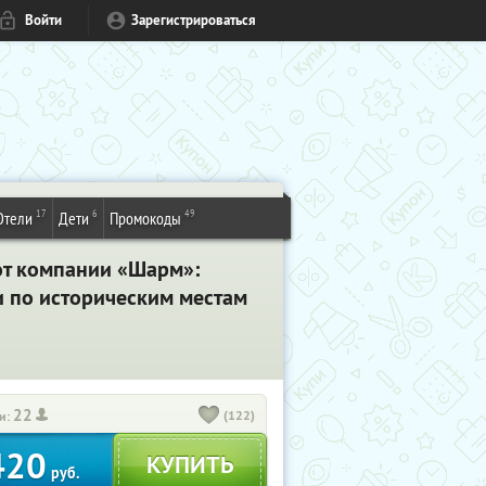
Войти
Зарегистрироваться
17
6
49
Отели
Дети
Промокоды
от компании «Шарм»:
и по историческим местам
22
(122)
и:
420
руб.