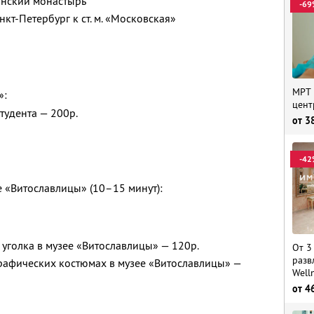
ынский монастырь
-69
кт-Петербург к ст. м. «Московская»
МРТ 
»:
цент
студента — 200р.
от
3
-42
е «Витославлицы» (10–15 минут):
уголка в музее «Витославлицы» — 120р.
От 3
разв
рафических костюмах в музее «Витославлицы» —
Well
от
4