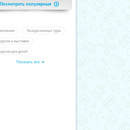
Посмотреть популярные
влечения
Экскурсионные туры
курсии и выставки
курсии для детей
Показать все
обусные экскурсии
ие экскурсии
Экскурсии
отое кольцо
Туры
влечения