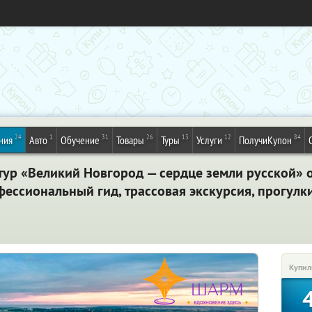
24
1
31
26
13
12
84
ния
Авто
Обучение
Товары
Туры
Услуги
ПолучиКупон
тур «Великий Новгород — сердце земли русской» 
фессиональный гид, трассовая экскурсия, прогулк
Купил