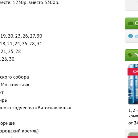
месте: 1230р. вместо 3300р.
О
 19, 20, 23, 26, 27, 30
c
 18, 21, 24, 25, 28, 31
, 21, 25, 28
Р
, 26, 30
-52
нского собора
 «Московская»
ит
ырь
нного зодчества «Витославлицы»
1, 2
комп
ворище
от
2
ородский кремль)