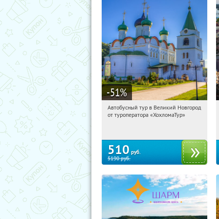
-51
%
Автобусный тур в Великий Новгород
16:54:35
Купили:
2
от туроператора «ХохломаТур»
Сенная площадь
510
руб.
5190
руб.