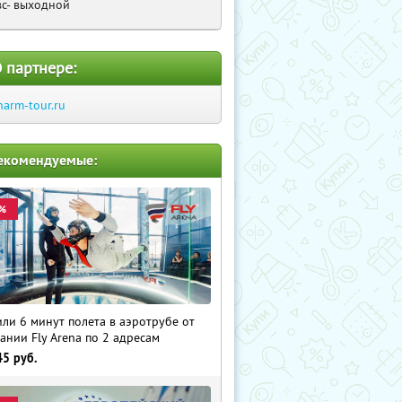
вс- выходной
 партнере:
harm-tour.ru
екомендуемые:
%
 или 6 минут полета в аэротрубе от
ании Fly Arena по 2 адресам
45
руб.