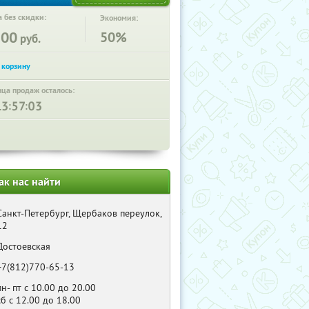
 без скидки:
Экономия:
300
50%
руб.
нца продаж осталось:
:
:
ак нас найти
Санкт-Петербург, Щербаков переулок,
12
Достоевская
+7(812)770-65-13
пн- пт с 10.00 до 20.00
сб с 12.00 до 18.00