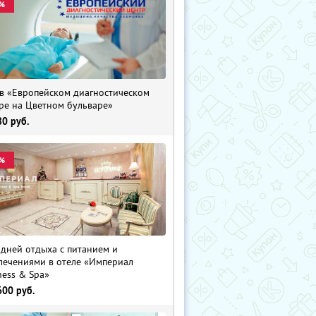
%
в «Европейском диагностическом
ре на Цветном бульваре»
80
руб.
%
 дней отдыха с питанием и
лечениями в отеле «Империал
ness & Spa»
600
руб.