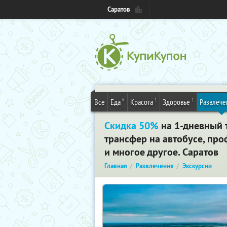
Саратов
6
1
1
Все
Еда
Красота
Здоровье
Развлече
Скидка 50%
на 1-дневный 
трансфер на автобусе, про
и многое другое. Саратов
Главная
Развлечения
Экскурсии