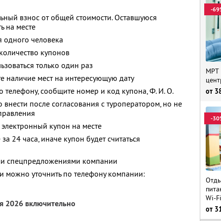
-69
ьный взнос от общей стоимости. Оставшуюся
ь на месте
я одного человека
количество купонов
зоваться только один раз
МРТ 
е наличие мест на интересующую дату
цент
о телефону, сообщите номер и код купона,
Ф. И. О.
от
3
 внести после согласования с туроператором, но не
тправления
-30
 электронный купон на месте
за 24 часа, иначе купон будет считаться
ими спецпредложениями компании
 можно уточнить по телефону компании:
Отды
пита
Wi-F
ря 2026 включительно
от
3