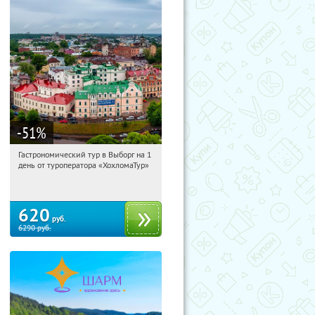
-51
%
Гастрономический тур в Выборг на 1
16:54:35
Купили:
5
день от туроператора «ХохломаТур»
Сенная площадь
620
руб.
6290
руб.