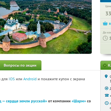
Цена
3
До ко
Вопросы по акции
К
а для
IOS
или
Android
и покажите купон с экрана
 — сердце земли русской»
от компании
«Шарм»
со