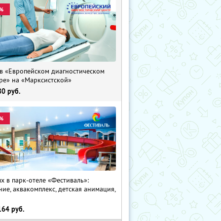
%
в «Европейском диагностическом
ре» на «Марксистской»
80
руб.
%
х в парк-отеле «Фестиваль»:
ние, аквакомплекс, детская анимация,
i
164
руб.