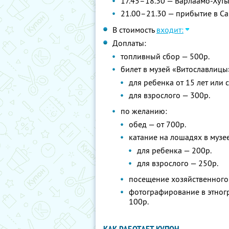
17.45–18.30 — Варлаамо-Хут
21.00–21.30 — прибытие в Сан
В стоимость
входит:
Доплаты:
топливный сбор — 500р.
билет в музей «Витославлицы
для ребенка от 15 лет или 
для взрослого — 300р.
по желанию:
обед — от 700р.
катание на лошадях в музе
для ребенка — 200р.
для взрослого — 250р.
посещение хозяйственного 
фотографирование в этног
100р.