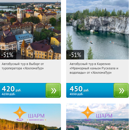
-51
%
-51
%
Автобусный тур в Выборг от
Автобусный тур в Карелию
16:54:35
Купили:
9
16:54:35
Купили:
24
туроператора «ХохломаТур»
«Мраморный каньон Рускеала и
Сенная площадь
Сенная площадь
водопады» от «ХохломаТур»
420
450
руб.
руб.
4230
руб.
4550
руб.