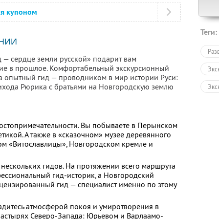
ся купоном
Теги:
НИИ
Раз
 — сердце земли русской» подарит вам
вие в прошлое. Комфортабельный экскурсионный
Экс
 а опытный гид — проводником в мир истории Руси:
ихода Рюрика с братьями на Новгородскую землю
Экс
Авт
Пеш
достопримечательности. Вы побываете в Перынском
етикой. А также в «сказочном» музее деревянного
Зол
ом «Витославлицы», Новгородском кремле и
Раз
 нескольких гидов. На протяжении всего маршрута
фессиональный гид-историк, а Новгородский
цензированный гид — специалист именно по этому
адитесь атмосферой покоя и умиротворения в
астырях Северо-Запада: Юрьевом и Варлаамо-