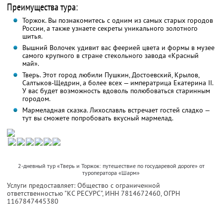
Преимущества тура:
Торжок. Вы познакомитесь с одним из самых старых городов
России, а также узнаете секреты уникального золотного
шитья.
Вышний Волочек удивит вас феерией цвета и формы в музее
самого крупного в стране стекольного завода «Красный
май».
Тверь. Этот город любили Пушкин, Достоевский, Крылов,
Салтыков-Щедрин, а более всех — императрица Екатерина II.
У вас будет возможность вдоволь полюбоваться старинным
городом.
Мармеладная сказка. Лихославль встречает гостей сладко —
тут вы сможете попробовать вкусный мармелад.
2-дневный тур «Тверь и Торжок: путешествие по государевой дороге» от
туроператора «Шарм»
Услуги предоставляет: Общество с ограниченной
ответственностью "КС РЕСУРС",
ИНН 7814672460
, ОГРН
1167847445380