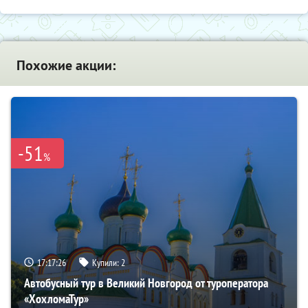
Похожие акции:
-51
%
17:17:25
Купили:
2
Автобусный тур в Великий Новгород от туроператора
«ХохломаТур»