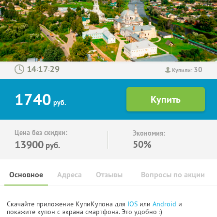
30
:
:
Купили:
1740
руб.
Цена без скидки:
Экономия:
13900
50%
руб.
Основное
Адреса
Отзывы
Вопросы по акции
Скачайте приложение КупиКупона для
IOS
или
Android
и
покажите купон с экрана смартфона. Это удобно :)