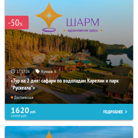
-50
%
17:17:25
Купили:
6
«Тур на 2 дня: сафари по водопадам Карелии и парк
“Рускеала"»
Достоевская
1620
ПОДРОБНЕЕ
руб.
12900
руб.