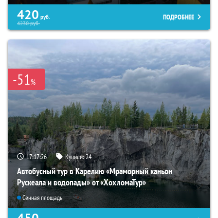
420
ПОДРОБНЕЕ
руб.
4230
руб.
-51
%
17:17:25
Купили:
24
Автобусный тур в Карелию «Мраморный каньон
Рускеала и водопады» от «ХохломаТур»
Сенная площадь
450