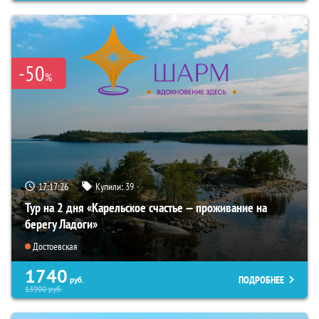
-50
%
17:17:25
Купили:
39
Тур на 2 дня «Карельское счастье — проживание на
берегу Ладоги»
Достоевская
1740
ПОДРОБНЕЕ
руб.
13900
руб.