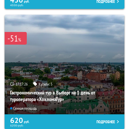
ПОДРОБНЕЕ
руб.
4550
руб.
-51
%
17:17:25
Купили:
5
Гастрономический тур в Выборг на 1 день от
туроператора «ХохломаТур»
Сенная площадь
620
ПОДРОБНЕЕ
руб.
6290
руб.