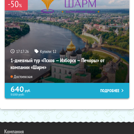
-50
%
17:17:25
Купили:
12
1-дневный тур «Псков — Изборск — Печоры» от
компании «Шарм»
Достоевская
640
ПОДРОБНЕЕ
руб.
5100
руб.
Компания