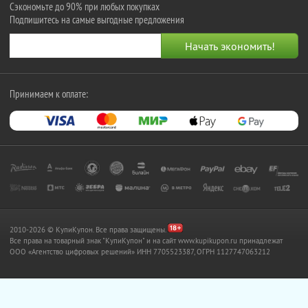
Сэкономьте до 90% при любых покупках
Подпишитесь на самые выгодные предложения
Принимаем к оплате:
2010-2026 © КупиКупон. Все права защищены.
Все права на товарный знак "КупиКупон" и на сайт www.kupikupon.ru принадлежат
OOO «Агентство цифровых решений» ИНН 7705523387, ОГРН 1127747063212