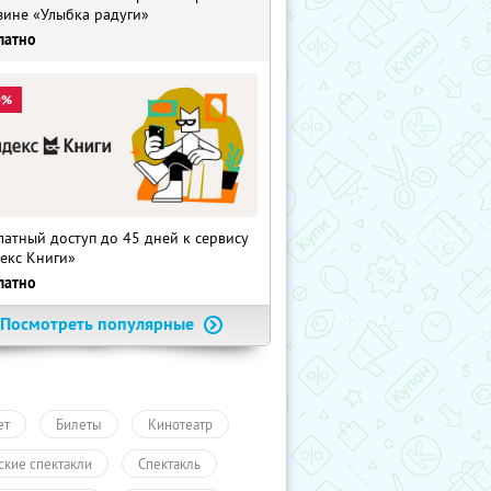
зине «Улыбка радуги»
латно
0%
латный доступ до 45 дней к сервису
екс Книги»
латно
Посмотреть популярные
ет
Билеты
Кинотеатр
ские спектакли
Спектакль