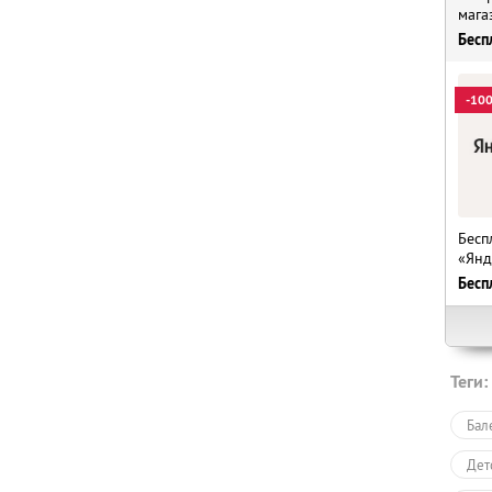
мага
Бесп
-10
Бесп
«Янд
Бесп
Теги:
Бал
Дет