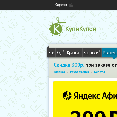
Саратов
7
1
1
Все
Еда
Красота
Здоровье
Развлече
Скидка 300р.
при заказе от
Главная
Развлечения
Билеты