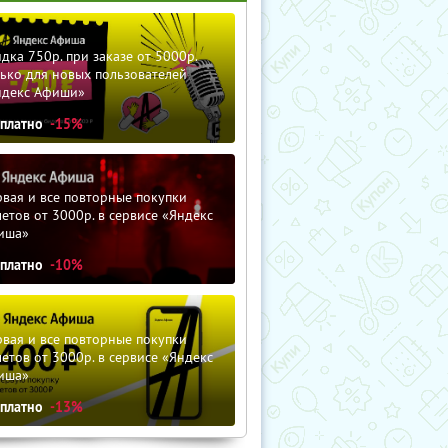
дка 750р. при заказе от 5000р.
ько для новых пользователей
ндекс Афиши»
сплатно
-15%
вая и все повторные покупки
етов от 3000р. в сервисе «Яндекс
иша»
сплатно
-10%
вая и все повторные покупки
етов от 3000р. в сервисе «Яндекс
иша»
сплатно
-13%