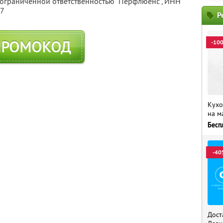
 ограниченной ответственностью "Перфлюенс",
ИНН
57
Р
ПРОМОКОД
-10
Кухо
на м
Бесп
-40
Дост