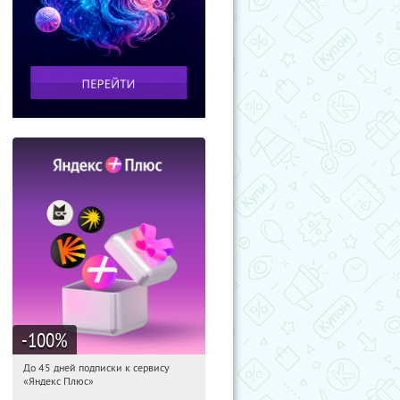
-100
%
До 45 дней подписки к сервису
11:04:01
Получили:
19
«Яндекс Плюс»
Россия