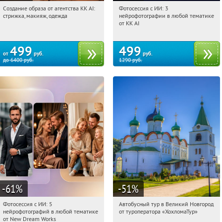
Создание образа от агентства KK AI:
Фотосессия с ИИ: 3
11:04:01
Купили:
64
11:04:01
Купили:
81
стрижка, макияж, одежда
нейрофотографии в любой тематике
Россия
Россия
от KK AI
499
499
от
руб.
руб.
до
6400
руб.
1290
руб.
-61
%
-51
%
Фотосессия с ИИ: 5
Автобусный тур в Великий Новгород
11:04:01
Купили:
10
11:04:01
Купили:
2
нейрофотографий в любой тематике
от туроператора «ХохломаТур»
Сенная площадь
Россия
от New Dream Works