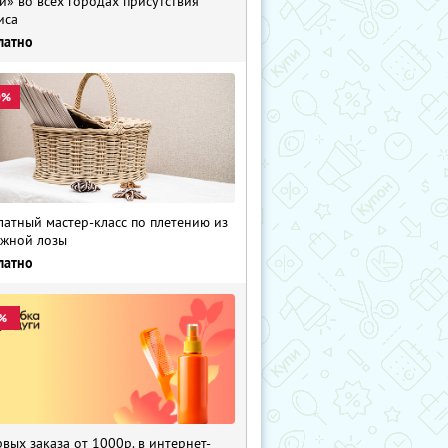
и» во всех городах присутствия
иса
латно
0%
латный мастер-класс по плетению из
жной лозы
латно
%
рвых заказа от 1000р. в интернет-