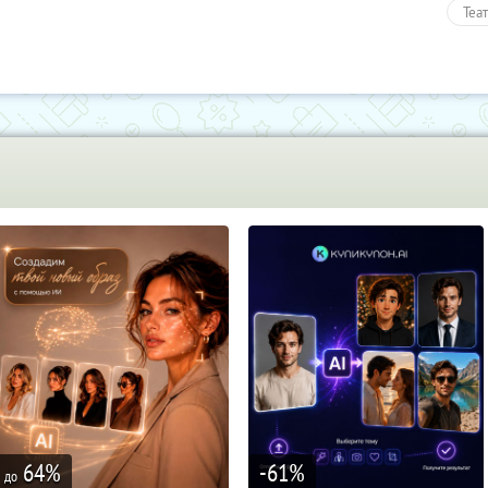
Теа
Раз
Пол
64
%
-61
%
до