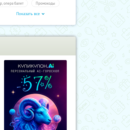
тр, опера балет
Промокоды
Показать все
влечения
Развлечения
учиКупон
Развлечения