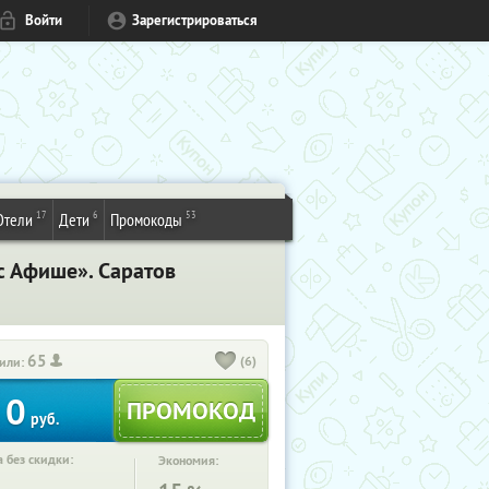
Войти
Зарегистрироваться
17
6
53
Отели
Дети
Промокоды
с Афише». Саратов
65
(6)
или:
0
руб.
 без скидки:
Экономия: