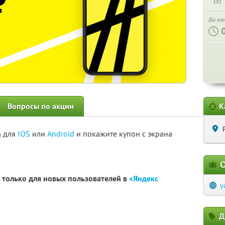
∞
До ко
Вопросы по акции
К
а для
IOS
или
Android
и покажите купон с экрана
О
. только для новых пользователей в
«Яндекс
y
Д