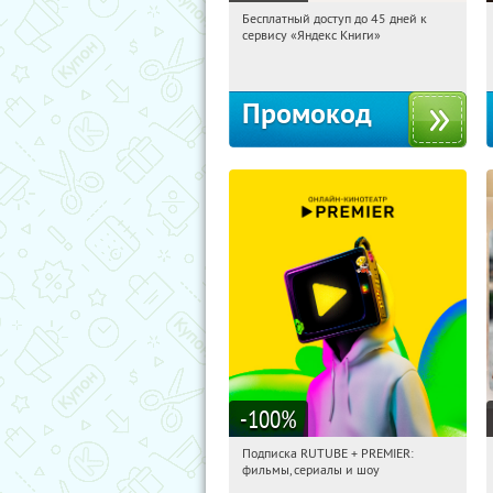
Бесплатный доступ до 45 дней к
11:04:01
Получи первым!
сервису «Яндекс Книги»
Россия
Промокод
-100
%
Подписка RUTUBE + PREMIER:
11:04:01
Получили:
3
фильмы, сериалы и шоу
Россия