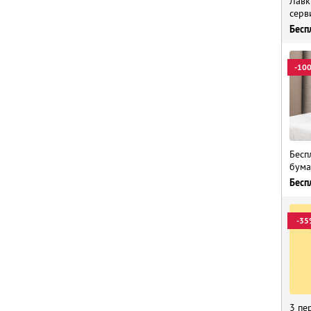
Лавк
серв
Бесп
-10
Бесп
бума
Бесп
-35
3 пе