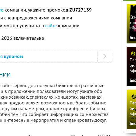
те
компании, укажите промокод
ZU727139
Ски
ими спецпредложениями компании
тол
и можно уточнить на
сайте
компании
«Я
а 2026 включительно
Бе
ся купоном
Пер
бил
Аф
НИИ
Бе
лайн-сервис для покупки билетов на различные
 и в приложении пользователи могут узнать обо
киносеансах, спектаклях, концертах, выставках,
иша» предоставляет возможность выбрать событие
Пер
 и другим параметрам, а также приобрести билеты
бил
Аф
добен тем, что собирает информацию со множества
и интересные мероприятия и спланировать досуг.
Бе