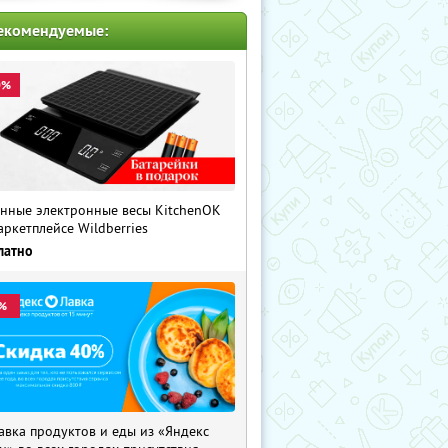
екомендуемые:
0%
нные электронные весы KitchenOK
аркетплейсе Wildberries
латно
%
авка продуктов и еды из «Яндекс