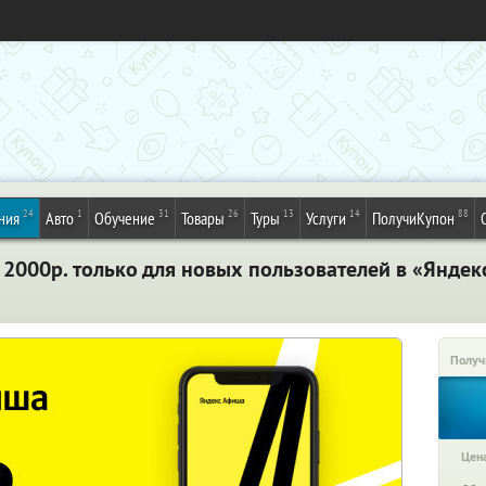
24
1
31
26
13
14
88
ния
Авто
Обучение
Товары
Туры
Услуги
ПолучиКупон
 2000р. только для новых пользователей в «Яндек
Получ
Цена