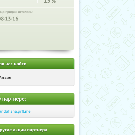
15
%
нца продаж осталось:
:
:
ак нас найти
Россия
 партнере:
andafisha.prfl.me
ругие акции партнера