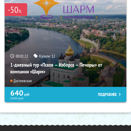
-50
%
00:01:21
Купили:
12
1-дневный тур «Псков — Изборск — Печоры» от
компании «Шарм»
Достоевская
640
ПОДРОБНЕЕ
руб.
5100
руб.