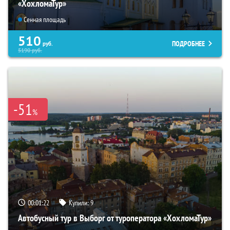
«ХохломаТур»
Сенная площадь
510
ПОДРОБНЕЕ
руб.
5190
руб.
-51
%
00:01:21
Купили:
9
Автобусный тур в Выборг от туроператора «ХохломаТур»