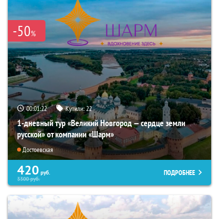
-50
%
00:01:21
Купили:
22
1-дневный тур «Великий Новгород — сердце земли
русской» от компании «Шарм»
Достоевская
420
ПОДРОБНЕЕ
руб.
3300
руб.