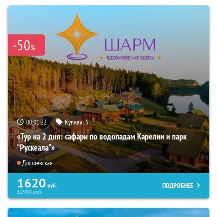
-50
%
00:01:21
Купили:
6
«Тур на 2 дня: сафари по водопадам Карелии и парк
“Рускеала"»
Достоевская
1620
ПОДРОБНЕЕ
руб.
12900
руб.