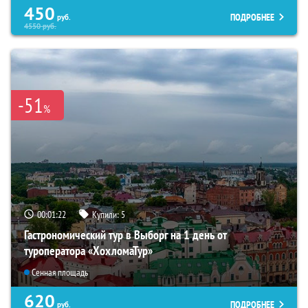
450
ПОДРОБНЕЕ
руб.
4550
руб.
-51
%
00:01:21
Купили:
5
Гастрономический тур в Выборг на 1 день от
туроператора «ХохломаТур»
Сенная площадь
620
ПОДРОБНЕЕ
руб.