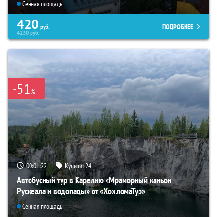
Сенная площадь
420
ПОДРОБНЕЕ
руб.
4230
руб.
-51
%
00:01:21
Купили:
24
Автобусный тур в Карелию «Мраморный каньон
Рускеала и водопады» от «ХохломаТур»
Сенная площадь