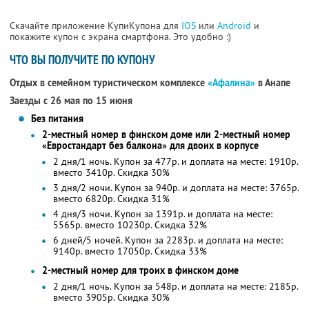
Скачайте приложение КупиКупона для
IOS
или
Android
и
покажите купон с экрана смартфона. Это удобно :)
ЧТО ВЫ ПОЛУЧИТЕ ПО КУПОНУ
Отдых в семейном туристическом комплексе
«Афалина»
в Анапе
Заезды с 26 мая по 15 июня
Без питания
2-местный номер в финском доме или 2-местный номер
«Евростандарт без балкона» для двоих в корпусе
2 дня/1 ночь. Купон за 477р. и доплата на месте: 1910р.
вместо 3410р.
Скидка 30%
3 дня/2 ночи. Купон за 940р. и доплата на месте: 3765р.
вместо 6820р.
Скидка 31%
4 дня/3 ночи. Купон за 1391р. и доплата на месте:
5565р. вместо 10230р. Скидка 32%
6 дней/5 ночей. Купон за 2283р. и доплата на месте:
9140р. вместо 17050р. Скидка 33%
2-местный номер для троих в финском доме
2 дня/1 ночь. Купон за 548р. и доплата на месте: 2185р.
вместо 3905р.
Скидка 30%