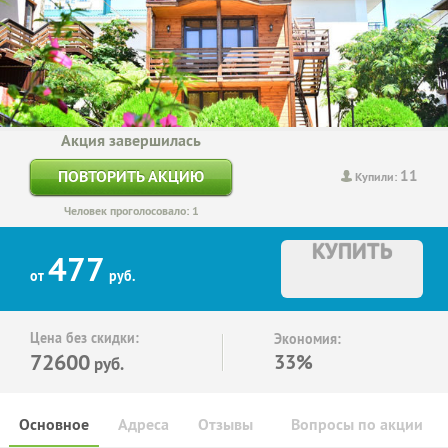
Акция завершилась
11
ПОВТОРИТЬ АКЦИЮ
Купили:
Человек проголосовало: 1
КУПИТЬ
477
от
руб.
Цена без скидки:
Экономия:
72600
33%
руб.
Основное
Адреса
Отзывы
Вопросы по акции