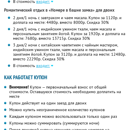
В стоимость
входит:
Романтический отдых в «Номере в башне замка» для двоих
2 дня/1 ночь с завтраком и чаем масала. Купон за 1120р. и
доплата на месте: 4480р. вместо 8000р.
Скидка 30%
2 дня/1 ночь с индийским ужином тхали, чаем масала и
персональным занятием йогой. Купон за 1920р. и доплата на
месте: 7680р. вместо 13715р.
Скидка 30%
3 дня/2 ночи с китайским чаепитием с чайным мастером,
индийским ужином тхали, чаем масала и персональным
занятием йогой. Купон за 3120р. и доплата на месте: 12480р.
вместо 22290р.
Скидка 30%
В стоимость
входит:
КАК РАБОТАЕТ КУПОН
Внимание!
Купон — первоначальный взнос от общей
стоимости. Оставшуюся стоимость необходимо доплатить на
месте
Купон действует на один заезд для двоих
Можно купить неограниченное количество купонов
Каждым купоном можно воспользоваться только один раз
Купоны можно суммировать (суммируются ночи)
Перед покупкой купона уточните наличие номеров на