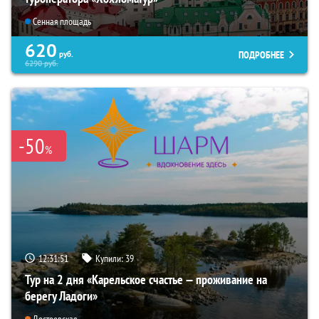
Сенная площадь
620
ПОДРОБНЕЕ
руб.
6290
руб.
-50
%
12:31:50
Купили:
39
Тур на 2 дня «Карельское счастье — проживание на
берегу Ладоги»
Достоевская