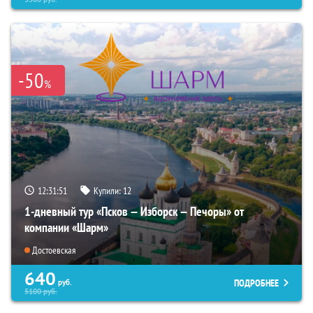
-50
%
12:31:50
Купили:
12
1-дневный тур «Псков — Изборск — Печоры» от
компании «Шарм»
Достоевская
640
ПОДРОБНЕЕ
руб.
5100
руб.