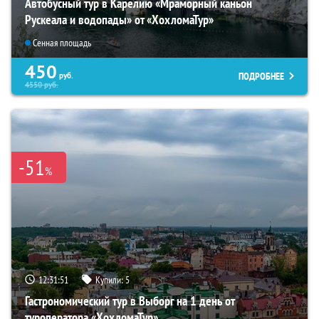
Автобусный тур в Карелию «Мраморный каньон
Рускеала и водопады» от «ХохломаТур»
Сенная площадь
450
ПОДРОБНЕЕ
руб.
4550
руб.
-51
%
12:31:50
Купили:
5
Гастрономический тур в Выборг на 1 день от
туроператора «ХохломаТур»