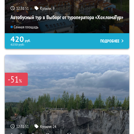
12:31:50
Купили:
9
Автобусный тур в Выборг от туроператора «ХохломаТур»
Сенная площадь
420
ПОДРОБНЕЕ
руб.
4230
руб.
-51
%
12:31:50
Купили:
24