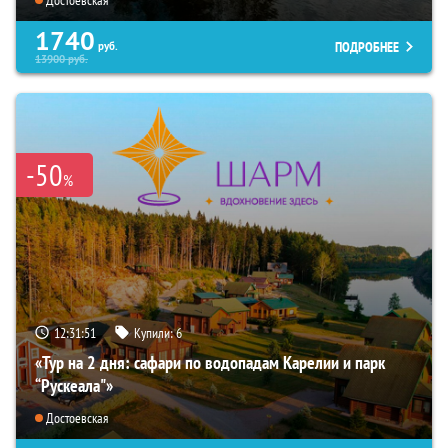
1740
ПОДРОБНЕЕ
руб.
13900
руб.
-50
%
12:31:50
Купили:
6
«Тур на 2 дня: сафари по водопадам Карелии и парк
“Рускеала"»
Достоевская