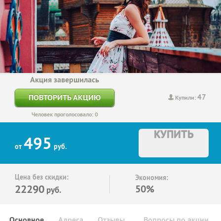
Акция завершилась
47
ПОВТОРИТЬ АКЦИЮ
Купили:
Человек проголосовало: 0
КУПИТЬ
495
от
руб.
Цена без скидки:
Экономия:
22290
50%
руб.
Основное
Адреса
Отзывы
Вопросы по акции