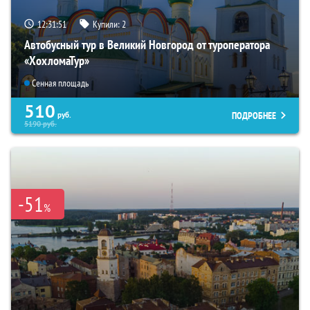
12:31:50
Купили:
2
Автобусный тур в Великий Новгород от туроператора
«ХохломаТур»
Сенная площадь
510
ПОДРОБНЕЕ
руб.
5190
руб.
-51
%