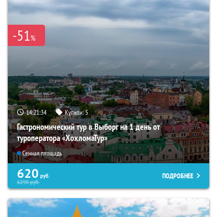
-51
%
14:21:33
Купили:
5
Гастрономический тур в Выборг на 1 день от
туроператора «ХохломаТур»
Сенная площадь
620
ПОДРОБНЕЕ
руб.
6290
руб.