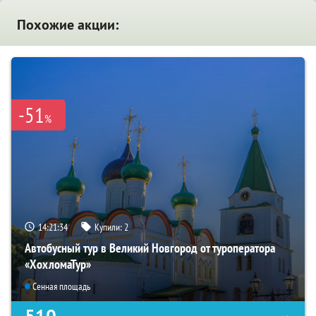
Похожие акции:
-51
%
14:21:33
Купили:
2
Автобусный тур в Великий Новгород от туроператора
«ХохломаТур»
Сенная площадь
510