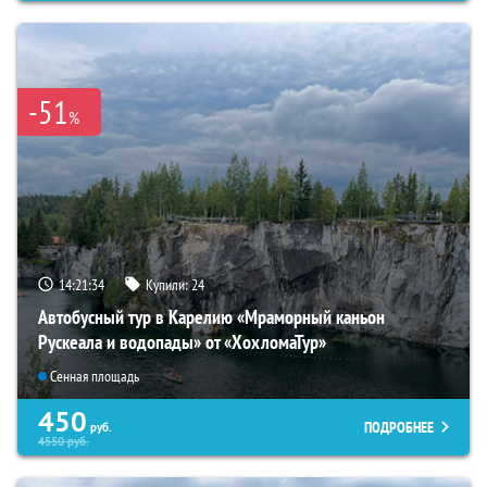
-51
%
14:21:33
Купили:
24
Автобусный тур в Карелию «Мраморный каньон
Рускеала и водопады» от «ХохломаТур»
Сенная площадь
450
ПОДРОБНЕЕ
руб.
4550
руб.