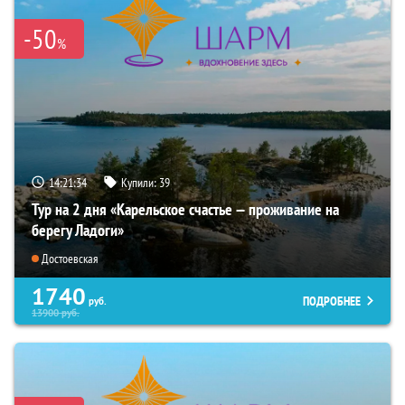
-50
%
14:21:33
Купили:
39
Тур на 2 дня «Карельское счастье — проживание на
берегу Ладоги»
Достоевская
1740
ПОДРОБНЕЕ
руб.
13900
руб.