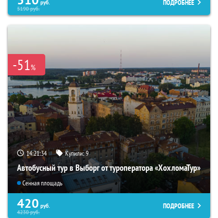
ПОДРОБНЕЕ
руб.
5190
руб.
-51
%
14:21:33
Купили:
9
Автобусный тур в Выборг от туроператора «ХохломаТур»
Сенная площадь
420
ПОДРОБНЕЕ
руб.
4230
руб.