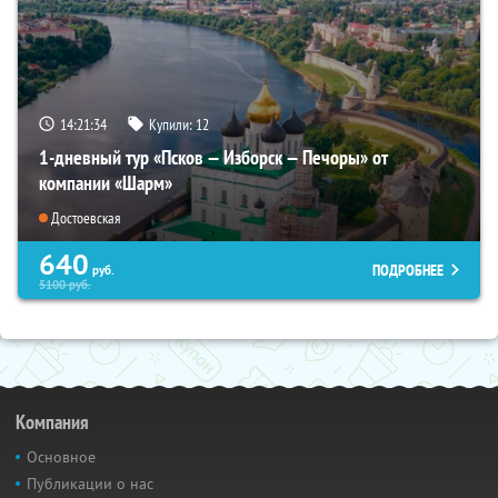
14:21:33
Купили:
12
1-дневный тур «Псков — Изборск — Печоры» от
компании «Шарм»
Достоевская
640
ПОДРОБНЕЕ
руб.
5100
руб.
Компания
Основное
Публикации о нас