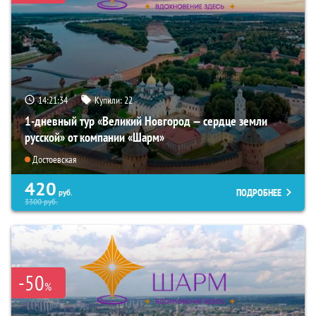
14:21:33
Купили:
22
1-дневный тур «Великий Новгород — сердце земли
русской» от компании «Шарм»
Достоевская
420
ПОДРОБНЕЕ
руб.
3300
руб.
-50
%