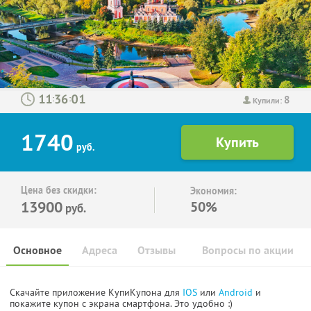
8
:
:
Купили:
1740
руб.
Цена без скидки:
Экономия:
13900
50%
руб.
Основное
Адреса
Отзывы
Вопросы по акции
Скачайте приложение КупиКупона для
IOS
или
Android
и
покажите купон с экрана смартфона. Это удобно :)