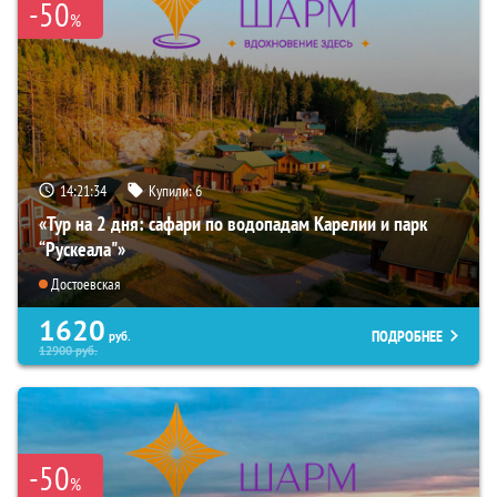
-50
%
14:21:33
Купили:
6
«Тур на 2 дня: сафари по водопадам Карелии и парк
“Рускеала"»
Достоевская
1620
ПОДРОБНЕЕ
руб.
12900
руб.
-50
%